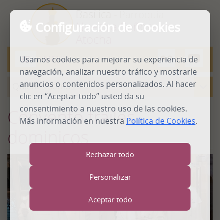
Basílica
- Parroquia
Configuración de Cookies
Nuestra Señora de
Atocha
MENU
Usamos cookies para mejorar su experiencia de
Abrir
menú
navegación, analizar nuestro tráfico y mostrarle
anuncios o contenidos personalizados. Al hacer
Quienes somos
clic en “Aceptar todo” usted da su
consentimiento a nuestro uso de las cookies.
Convento frailes
Más información en nuestra
Política de Cookies
.
dominicos
Rechazar todo
Personalizar
Aceptar todo