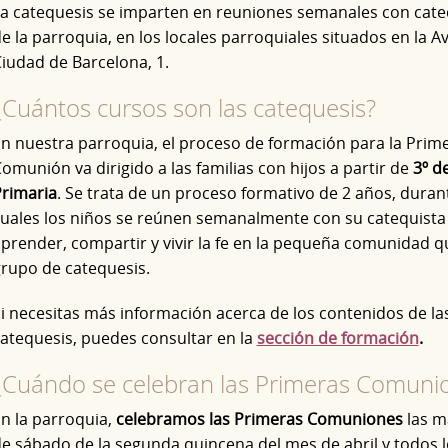
a catequesis se imparten en reuniones semanales con cate
e la parroquia, en los locales parroquiales situados en la A
iudad de Barcelona, 1.
¿Cuántos cursos son las catequesis?
n nuestra parroquia, el proceso de formación para la Prim
omunión va dirigido a las familias con hijos a partir de
3º d
rimaria
. Se trata de un proceso formativo de 2 años, duran
cuales
los niños se reúnen semanalmente con su catequista
prender, compartir y vivir la fe en la pequeña comunidad q
rupo de catequesis.
i necesitas más información acerca de los contenidos de la
atequesis, puedes consultar en la
sección de formación
.
¿Cuándo se celebran las Primeras Comuni
n la parroquia,
celebramos las Primeras Comuniones
las m
e sábado de la segunda quincena del mes de abril y todos 