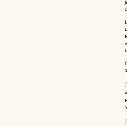
J
d
L
u
f
v
l
G
a
A
P
S