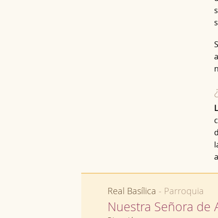
s
s
S
a
n
L
c
d
l
a
Real Basílica
- Parroquia
Nuestra Señora de 