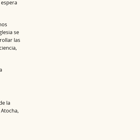
s espera
nos
glesia se
ollar las
ciencia,
a
de la
 Atocha,