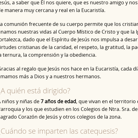
esús, a saber que Él nos quiere, que es nuestro amigo y no
e manera muy cercana y real en la Eucaristía.
a comunión frecuente de su cuerpo permite que los cristia
namos nuestras vidas al Cuerpo Místico de Cristo y que la I
ortalezca, dado que el Espíritu de Jesús nos impulsa a desarr
irtudes cristianas de la caridad, el respeto, la gratitud, la pa
a ternura, la comprensión y la obediencia.
racias al regalo que Jesús nos hace en la Eucaristía, cada dí
mamos más a Dios y a nuestros hermanos.
¿A quién está dirigido?
 niños y niñas de
7
años de edad
, que vivan en el territorio 
arroquia y los que estudien en los Colegios de Ntra. Sra. de
agrado Corazón de Jesús y otros colegios de la zona.
¿Cuándo se imparten las catequesis?