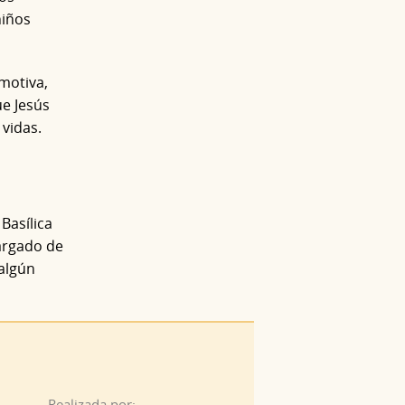
niños
emotiva,
ue Jesús
vidas.
Basílica
argado de
 algún
Realizada por: