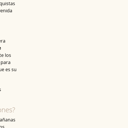
quistas
venida
era
e
te los
 para
ue es su
s
ones?
añanas
los