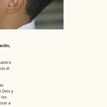
ación,
uestro
sús el
as
e Dios y
 los
ocer a