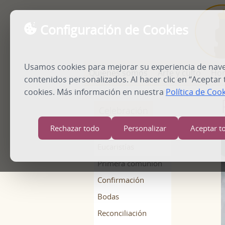
Configuración de Cookies
Usamos cookies para mejorar su experiencia de naveg
Quienes somos
Arte y culto
Hor
contenidos personalizados. Al hacer clic en “Aceptar
cookies. Más información en nuestra
Política de Coo
Celebración
Rechazar todo
Personalizar
Aceptar t
I
Bautismo
Eucaristías
Primera comunión
Confirmación
Bodas
Reconciliación