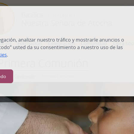
Basílica
- Parroquia
Nuestra Señora de Atocha
ación, analizar nuestro tráfico y mostrarle anuncios o
arios
Formación
Celebración
Comunidad
Obra soci
 todo” usted da su consentimiento a nuestro uso de las
kies
.
Primera Comunión
odo
nicio
Celebración
Primera Comunión