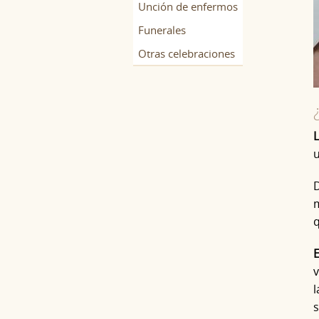
Unción de enfermos
Funerales
Otras celebraciones
u
D
m
q
E
v
l
s