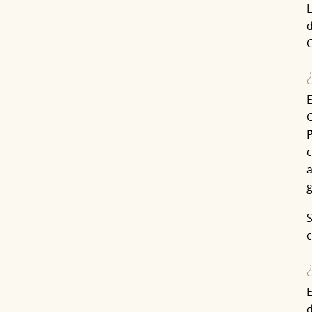
L
d
C
E
C
P
a
g
S
c
E
d