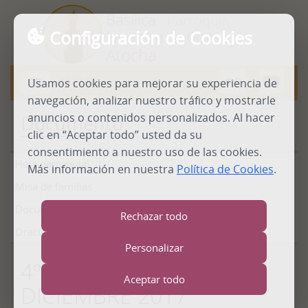
Basílica
- Parroquia
Configuración de Cookies
Nuestra Señora de
Atocha
MENU
Usamos cookies para mejorar su experiencia de
Abrir
menú
navegación, analizar nuestro tráfico y mostrarle
anuncios o contenidos personalizados. Al hacer
Documento
clic en “Aceptar todo” usted da su
consentimiento a nuestro uso de las cookies.
Hoja parroquial
Más información en nuestra
Política de Cookies
.
Misa de familias
Documentos
Rechazar todo
Oraciones
Personalizar
4ºT.ADVIENTO CICLO B
Aceptar todo
DICIEMBRE 2017