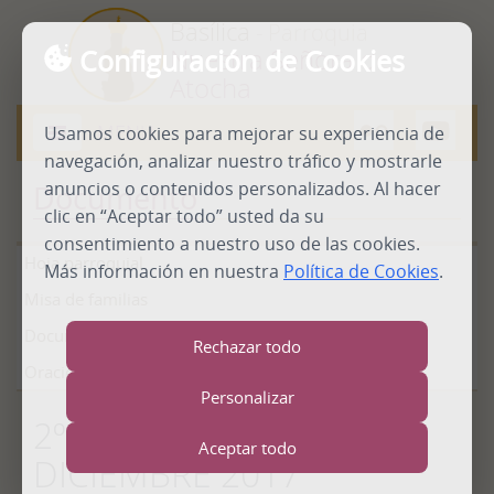
Basílica
- Parroquia
Configuración de Cookies
Nuestra Señora de
Atocha
MENU
Usamos cookies para mejorar su experiencia de
Abrir
menú
navegación, analizar nuestro tráfico y mostrarle
anuncios o contenidos personalizados. Al hacer
Documento
clic en “Aceptar todo” usted da su
consentimiento a nuestro uso de las cookies.
Hoja parroquial
Más información en nuestra
Política de Cookies
.
Misa de familias
Documentos
Rechazar todo
Oraciones
Personalizar
2º T.ADVIENTO CICLO B
Aceptar todo
DICIEMBRE 2017