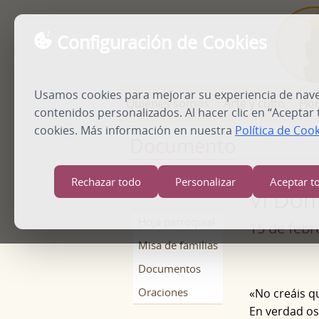
Configuración de Cookies
Usamos cookies para mejorar su experiencia de naveg
Quienes somos
Arte y culto
Hor
contenidos personalizados. Al hacer clic en “Aceptar
cookies. Más información en nuestra
Política de Coo
Documento
Inicio
Documentos
Documento
Rechazar todo
Personalizar
Aceptar t
VI Do
Hoja parroquial
15 de febr
Misa de familias
Documentos
Oraciones
«No creáis qu
En verdad os