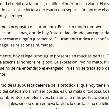
dad el débil era la mujer, el niño, el huérfano, la viuda. El d
odo caso, si se hiciera necesaria una separación porque e
ón y la mujer.
smo a propósito del juramento. En cierto modo también es u
laciones sanas, donde hay fraternidad, donde hay capacid
necesario ningún juramento. El juramento indica desconfian
 regir las relaciones humanas.
ente, hoy el legalismo sigue presente en muchas partes. Fi
e acecha al hombre religioso. La expresión: “yo no mato, ni 
e no se ha entendido el evangelio. Pues no se trata solo d
te.
smo de la supuesta defensa de la ortodoxia, que hoy tiene
 del catecismo sin misericordia, es una mala ortodoxia. Los
 hambrientos son ofensivos. En suma, lo más perfecto para Je
s legales, sino lo que renueva la vida, lo que la llena de feli