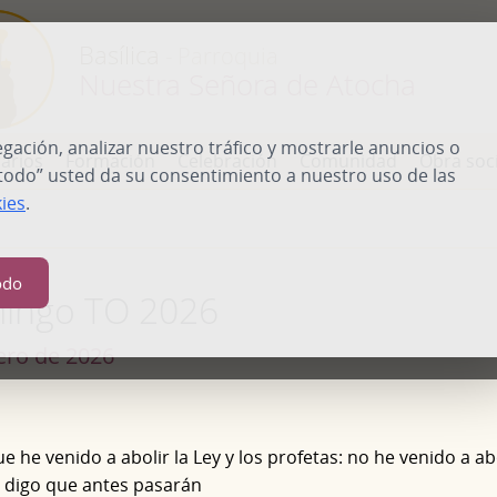
Basílica
- Parroquia
Nuestra Señora de Atocha
ación, analizar nuestro tráfico y mostrarle anuncios o
arios
Formación
Celebración
Comunidad
Obra soci
 todo” usted da su consentimiento a nuestro uso de las
kies
.
odo
mingo TO 2026
ero de 2026
e he venido a abolir la Ley y los profetas: no he venido a abo
 digo que antes pasarán