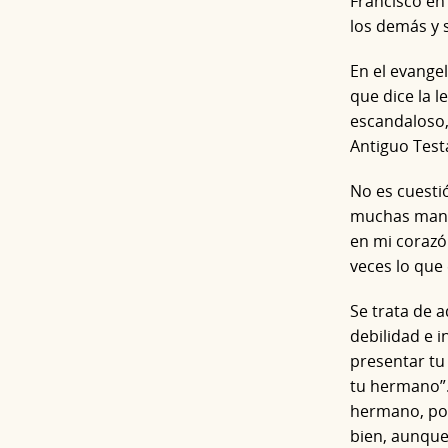
Francisco en
los demás y 
En el evangel
que dice la l
escandaloso,
Antiguo Tes
No es cuesti
muchas maner
en mi corazó
veces lo que 
Se trata de a
debilidad e i
presentar tu
tu hermano”. 
hermano, por
bien, aunque