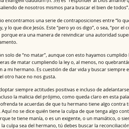
 la Evangelii Gaudium (n. 39) es “responder al Dios amante 
saliendo de nosotros mismos para buscar el bien de todos”
io encontramos una serie de contraposiciones entre “lo que s
ey, y lo que dice Jesús. Este “pero yo os digo”, o sea, “por el 
 porque era una manera de reivindicar una autoridad superior
tamento.
ón solo de “no matar”, aunque con esto hayamos cumplido la 
as de matar cumpliendo la ley o, al menos, no quebrantá
n a mi hermano. Es cuestión de dar vida y buscar siempre 
el otro hace no nos gusta.
doptar siempre actitudes positivas e incluso de adelantarse y
ncluso la malicia del prójimo, como queda claro en esta pala
 ofrenda te acuerdas de que tu hermano tiene algo contra ti
Aquí no se dice quién tiene la culpa de que tenga algo contra
que te tiene manía, o es un exigente, o un maniático, o s
 la culpa sea del hermano, tú debes buscar la reconciliación