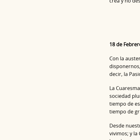
crea y no de
18 de Febrer
Con la auste
disponernos,
decir, la Pas
La Cuaresma 
sociedad plu
tiempo de es
tiempo de gr
Desde nuestr
vivimos; y l