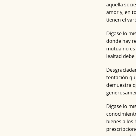
aquella socie
amor y, en t
tienen el var
Dígase lo mi
donde hay re
mutua no es 
lealtad debe
Desgraciadam
tentación qu
demuestra qu
generosamen
Dígase lo mi
conocimiento
bienes a los
prescripcione