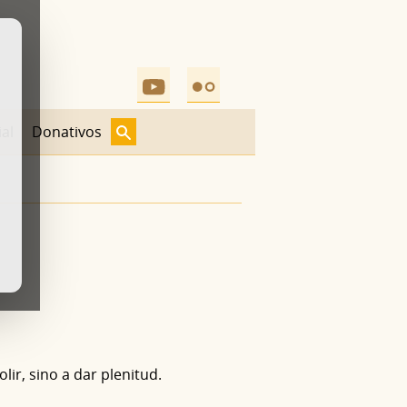
al
Donativos
lir, sino a dar plenitud.