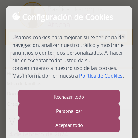
Basílica
- Parroquia
Configuración de Cookies
Nuestra Señora de
Atocha
MENU
Usamos cookies para mejorar su experiencia de
Abrir
menú
navegación, analizar nuestro tráfico y mostrarle
anuncios o contenidos personalizados. Al hacer
Documento
clic en “Aceptar todo” usted da su
consentimiento a nuestro uso de las cookies.
Hoja parroquial
Más información en nuestra
Política de Cookies
.
Misa de familias
Documentos
Rechazar todo
Oraciones
Personalizar
V Domingo TO 2024
Aceptar todo
4 de febrero de 2024