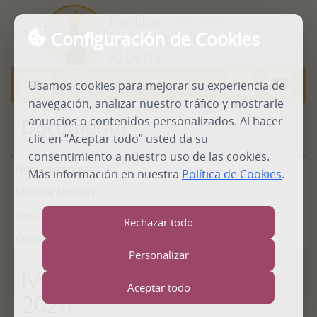
Basílica
- Parroquia
Configuración de Cookies
Nuestra Señora de
Atocha
MENU
Usamos cookies para mejorar su experiencia de
Abrir
menú
navegación, analizar nuestro tráfico y mostrarle
anuncios o contenidos personalizados. Al hacer
Documento
clic en “Aceptar todo” usted da su
consentimiento a nuestro uso de las cookies.
Hoja parroquial
Más información en nuestra
Política de Cookies
.
Misa de familias
Documentos
Rechazar todo
Oraciones
Personalizar
IV Domingo Cuaresma
Aceptar todo
2026