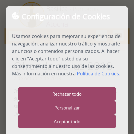
Basílica
- Parroquia
Configuración de Cookies
Nuestra Señora de
Atocha
MENU
Usamos cookies para mejorar su experiencia de
Abrir
menú
navegación, analizar nuestro tráfico y mostrarle
anuncios o contenidos personalizados. Al hacer
clic en “Aceptar todo” usted da su
Ofrenda de luz 2018
consentimiento a nuestro uso de las cookies.
Más información en nuestra
Política de Cookies
.
2 de octubre de 2018
Ofrenda de luz solidaria a la Virgen de Atocha.
Rechazar todo
30 de septimebre de 2018. Los donativos
sirvieron para dar becas a niños de República
Personalizar
Dominicana.
Aceptar todo