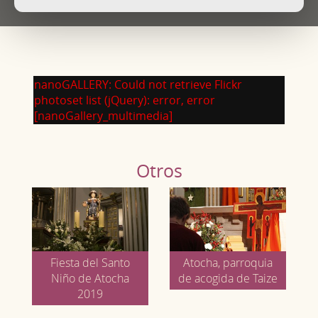
nanoGALLERY: Could not retrieve Flickr
photoset list (jQuery): error, error
[nanoGallery_multimedia]
Otros
Fiesta del Santo
Atocha, parroquia
Niño de Atocha
de acogida de Taize
2019