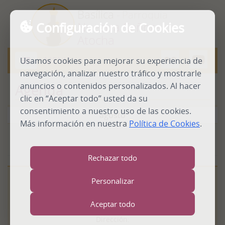
Basílica
- Parroquia
Configuración de Cookies
Nuestra Señora de
Atocha
MENU
Usamos cookies para mejorar su experiencia de
Abrir
menú
navegación, analizar nuestro tráfico y mostrarle
anuncios o contenidos personalizados. Al hacer
Agenda
clic en “Aceptar todo” usted da su
consentimiento a nuestro uso de las cookies.
agosto
Más información en nuestra
Política de Cookies
.
Rechazar todo
Personalizar
Real Basílica
- Parroquia
Nuestra Señora de Atocha
Aceptar todo
Dirección: