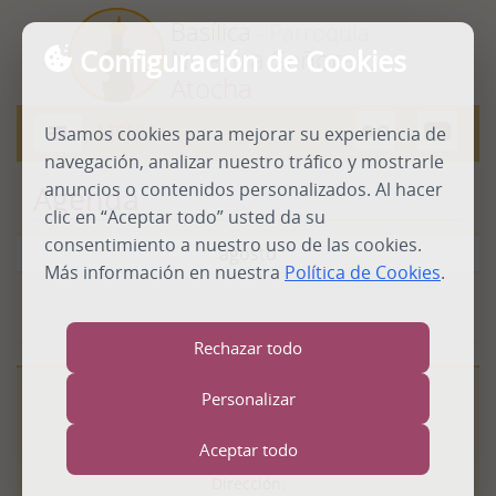
Basílica
- Parroquia
Configuración de Cookies
Nuestra Señora de
Atocha
MENU
Usamos cookies para mejorar su experiencia de
Abrir
menú
navegación, analizar nuestro tráfico y mostrarle
anuncios o contenidos personalizados. Al hacer
Agenda
clic en “Aceptar todo” usted da su
consentimiento a nuestro uso de las cookies.
agosto
Más información en nuestra
Política de Cookies
.
Rechazar todo
Personalizar
Real Basílica
- Parroquia
Nuestra Señora de Atocha
Aceptar todo
Dirección: